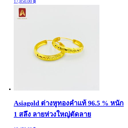
17,850.00
฿
Asiagold ต่างหูทองคำแท้ 96.5 % หนัก
1 สลึง ลายห่วงใหญ่ตัดลาย