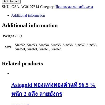
แหวน
Add to cart
SKU:
ทองคำ
GSA-AG0107614
Category:
ปิดออมทองผ่านตัวแทน
แท้
Additional information
96.5
%
Additional information
หนัก
2
Weight
7.6 g
สลึง
ลาย
Size52, Size53, Size54, Size55, Size56, Size57, Size58,
Size
ฉลุ
Size59, Size60, Size61, Size62
จีน
quantity
Related products
Asiagold ทองแท่งทองคำแท้ 96.5 %
หนัก 2 สลึง ลายมังกร