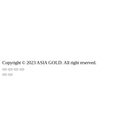
Copyright © 2023 ASIA GOLD. All right reserved.