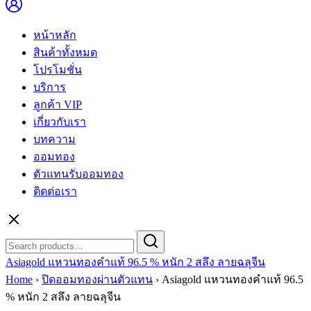
หน้าหลัก
สินค้าทั้งหมด
โปรโมชั่น
บริการ
ลูกค้า VIP
เกี่ยวกับเรา
บทความ
ออมทอง
ตัวแทนรับออมทอง
ติดต่อเรา
Search
Search
for:
Asiagold แหวนทองคำแท้ 96.5 % หนัก 2 สลึง ลายฉลุจีน
Home
›
ปิดออมทองผ่านตัวแทน
›
Asiagold แหวนทองคำแท้ 96.5
% หนัก 2 สลึง ลายฉลุจีน