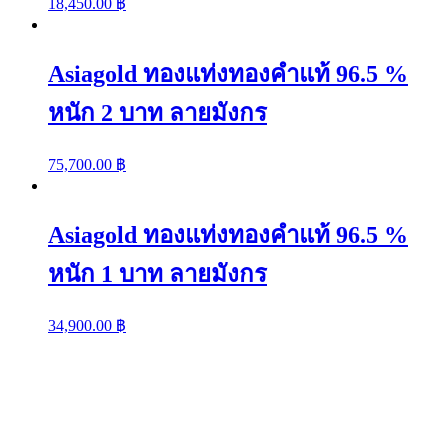
18,450.00
฿
Asiagold ทองแท่งทองคำแท้ 96.5 %
หนัก 2 บาท ลายมังกร
75,700.00
฿
Asiagold ทองแท่งทองคำแท้ 96.5 %
หนัก 1 บาท ลายมังกร
34,900.00
฿