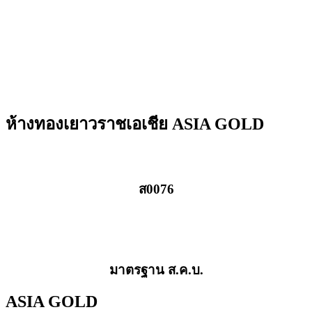
ห้างทองเยาวราชเอเชีย ASIA GOLD
ส0076
มาตรฐาน ส.ค.บ.
ASIA GOLD