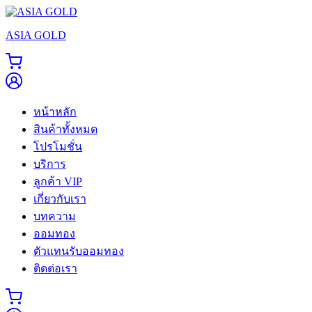
Skip
to
ASIA GOLD
content
หน้าหลัก
สินค้าทั้งหมด
โปรโมชั่น
บริการ
ลูกค้า VIP
เกี่ยวกับเรา
บทความ
ออมทอง
ตัวแทนรับออมทอง
ติดต่อเรา