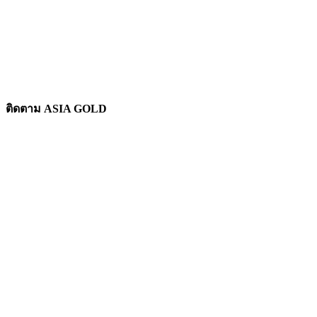
ติดตาม ASIA GOLD