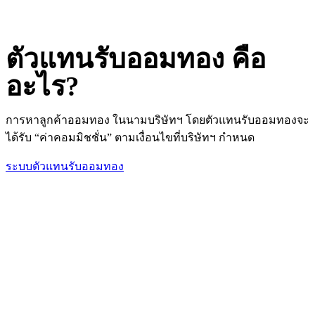
ตัวแทนรับออมทอง คือ
อะไร?
การหาลูกค้าออมทอง ในนามบริษัทฯ โดยตัวแทนรับออมทองจะ
ได้รับ “ค่าคอมมิชชั่น” ตามเงื่อนไขที่บริษัทฯ กำหนด
ระบบตัวแทนรับออมทอง