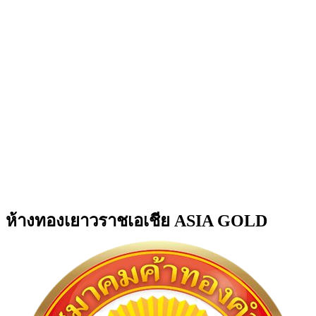
ห้างทองเยาวราชเอเชีย ASIA GOLD