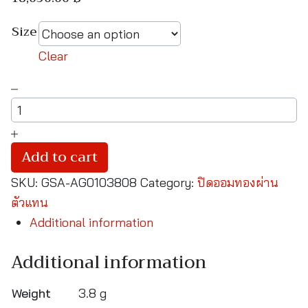
Size
Clear
Asiagold
แหวน
ทองคำ
แท้
Add to cart
96.5
SKU:
GSA-AG0103808
Category:
ปิดออมทองผ่าน
%
ตัวแทน
หนัก
Additional information
1
สลึง
Additional information
ลาย
จิก
Weight
3.8 g
เพชร