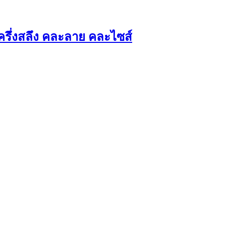
รึ่งสลึง คละลาย คละไซส์