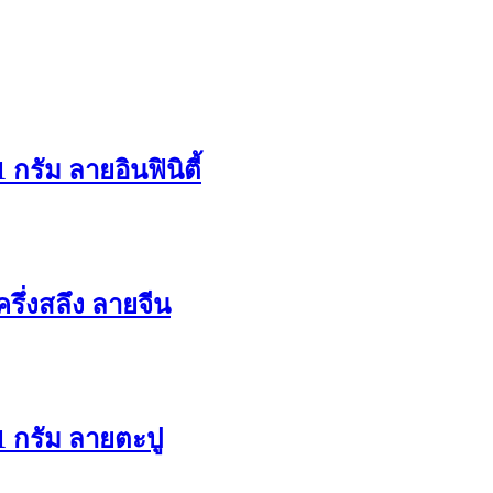
รัม ลายอินฟินิตี้
ึ่งสลึง ลายจีน
 กรัม ลายตะปู