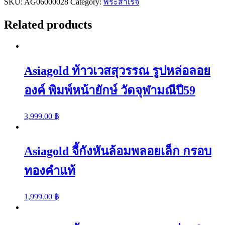
SKU:
พ่อ
AG06000028
Category:
พระสำเร็จ
รวย
Related products
รุ่น
เหรียญ
กฐิน
ปี64
Asiagold ท้าวเวสสุวรรณ รูปหล่อลอย
quantity
องค์ พิมพ์หน้ายักษ์ วัดจุฬามณีปี59
3,999.00
฿
Asiagold จี้กังหันล้อมพลอยเล็ก กรอบ
ทองคำแท้
1,999.00
฿