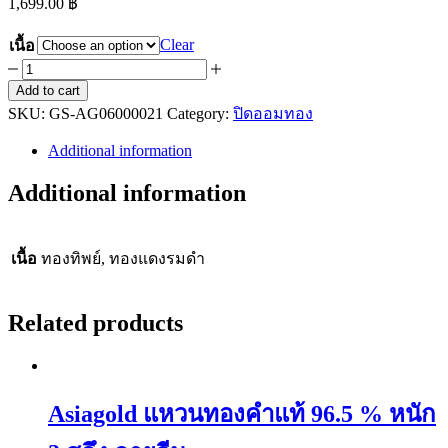
1,699.00
฿
Clear
เนื้อ
Asiagold
หลวง
Add to cart
SKU:
พ่อ
GS-AG06000021
Category:
ปิดออมทอง
รวย
Additional information
รุ่น
Additional information
รวย
ทันใจ
เหรียญ
เนื้อ
ทองทิพย์, ทองแดงรมดำ
เม็ด
แตง
พระ
Related products
นาคปรก
ปี65
quantity
Asiagold แหวนทองคำแท้ 96.5 % หนัก