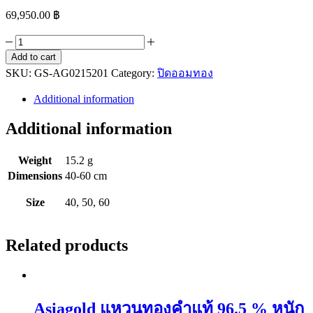
69,950.00
฿
Asiagold
สร้อย
Add to cart
SKU:
คอ
GS-AG0215201
Category:
ปิดออมทอง
ทองคำ
Additional information
แท้
96.5
Additional information
%
หนัก
Weight
15.2 g
1
Dimensions
40-60 cm
บาท
ลาย
Size
40, 50, 60
กระดูก
มังกร
Related products
ขัด
ทราย
quantity
Asiagold แหวนทองคำแท้ 96.5 % หนัก