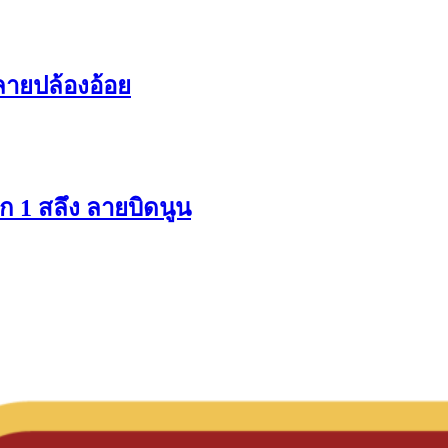
ลายปล้องอ้อย
ก 1 สลึง ลายบิดนูน