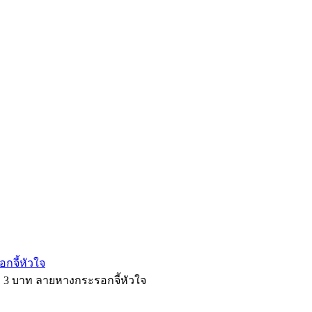
กจี้หัวใจ
ก 3 บาท ลายหางกระรอกจี้หัวใจ