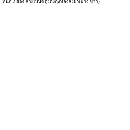
หนัก 2 สลึง ลายเบนซ์ตุ้งติ้งถุงทองลงยา(ม่วง ขาว)