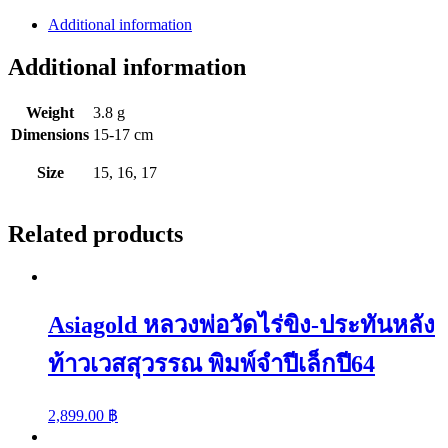
มือ
Additional information
ทองคำ
Additional information
แท้
96.5
%
Weight
3.8 g
หนัก
Dimensions
15-17 cm
1
สลึง
Size
15, 16, 17
ลาย
เบนซ์
Related products
คั่น
จี้
ลงยา(ชมพู
ขาว)
Asiagold หลวงพ่อวัดไร่ขิง-ประทันหลัง
quantity
ท้าวเวสสุวรรณ พิมพ์จำปีเล็กปี64
2,899.00
฿