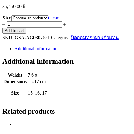
35,450.00
฿
Size
Clear
Asiagold
สร้อย
Add to cart
SKU:
ข้อ
GSA-AG0307621
Category:
ปิดออมทองผ่านตัวแทน
มือ
Additional information
ทองคำ
Additional information
แท้
96.5
%
Weight
7.6 g
หนัก
Dimensions
15-17 cm
2
สลึง
Size
15, 16, 17
ลาย
เบนซ์
Related products
คั่น
ตุ้ม
quantity