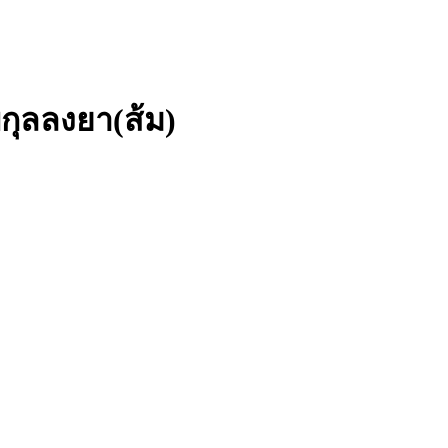
ิกุลลงยา(ส้ม)