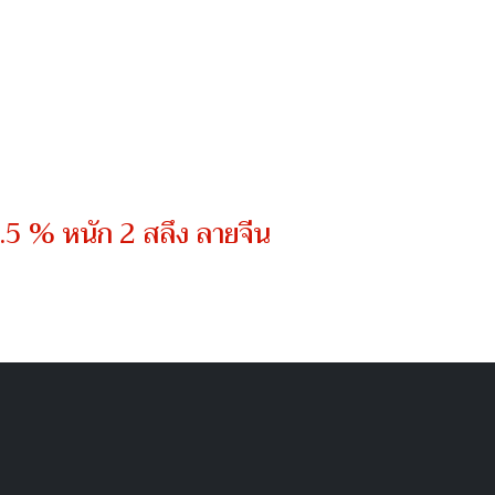
 % หนัก 2 สลึง ลายจีน