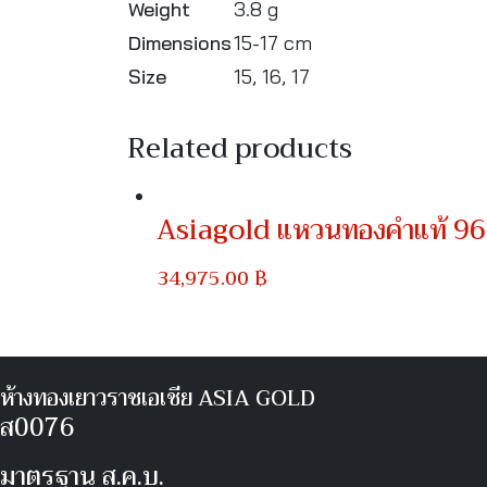
Weight
3.8 g
สลึง
Dimensions
15-17 cm
ลาย
Size
15, 16, 17
ผ่า
หวาย
Related products
quantity
Asiagold แหวนทองคำแท้ 96.5
34,975.00
฿
ห้างทองเยาวราชเอเชีย ASIA GOLD
ส0076
มาตรฐาน ส.ค.บ.