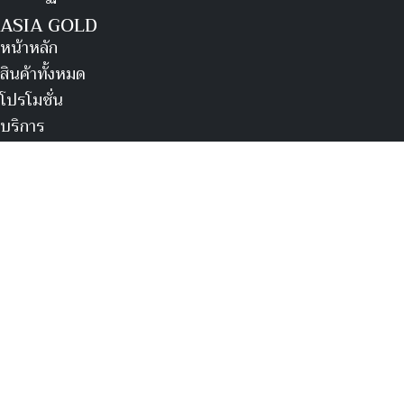
ASIA GOLD
หน้าหลัก
สินค้าทั้งหมด
โปรโมชั่น
บริการ
ลูกค้า VIP
เกี่ยวกับเรา
บทความ
ออมทอง
ตัวแทนรับออมทอง
ติดต่อเรา
ติดต่อเรา
เบอร์โทรศัพท์
061-983-2424
065-953-8356
ช่องทางอื่น ๆ