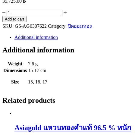
35,725.00
฿
Asiagold
สร้อย
Add to cart
SKU:
ข้อ
GS-AG0307622
Category:
ปิดออมทอง
มือ
Additional information
ทองคำ
Additional information
แท้
96.5
%
Weight
7.6 g
หนัก
Dimensions
15-17 cm
2
สลึง
Size
15, 16, 17
ลาย
กระดูก
Related products
มังกร
คั่น
ตุ้ม
quantity
Asiagold แหวนทองคำแท้ 96.5 % หนัก