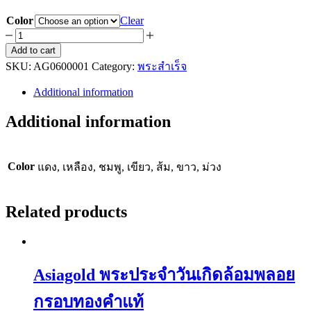
Color
Clear
Asiagold
จี้
Add to cart
SKU:
พระ
AG0600001
Category:
พระสำเร็จ
หลวง
Additional information
ปู่
Additional information
หลิว
ลงยา
รุ่น
Color
แดง, เหลือง, ชมพู, เขียว, ส้ม, ขาว, ม่วง
รวย
รวย
รวย
Related products
ปี๕๙
กรอบ
ทองคำ
Asiagold พระประจำวันเกิดล้อมพลอย
แท้
quantity
กรอบทองคำแท้