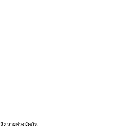
สลึง ลายห่วงขัดมัน