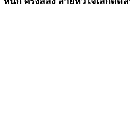
 หนัก ครึ่งสลึง ลายหัวใจเล็กตัด
 สลึง ลายจีน