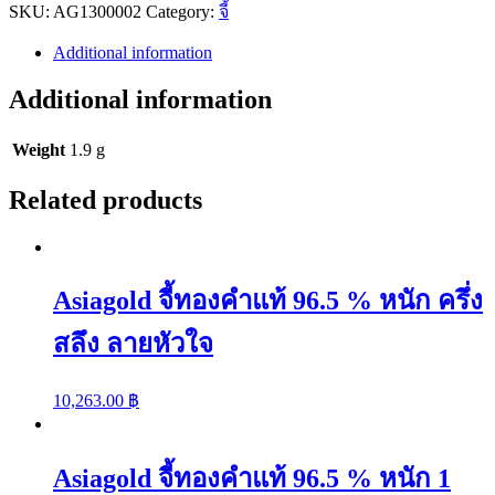
SKU:
ทองคำ
AG1300002
Category:
จี้
แท้
Additional information
96.5
%
Additional information
หนัก
ครึ่ง
Weight
1.9 g
สลึง
ลายLYพลอย
Related products
quantity
Asiagold จี้ทองคำแท้ 96.5 % หนัก ครึ่ง
สลึง ลายหัวใจ
10,263.00
฿
Asiagold จี้ทองคำแท้ 96.5 % หนัก 1