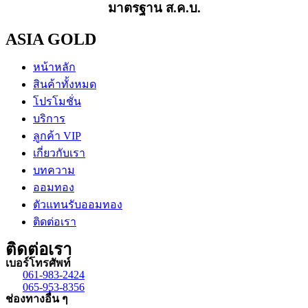
มาตรฐาน ส.ค.บ.
ASIA GOLD
หน้าหลัก
สินค้าทั้งหมด
โปรโมชั่น
บริการ
ลูกค้า VIP
เกี่ยวกับเรา
บทความ
ออมทอง
ตัวแทนรับออมทอง
ติดต่อเรา
ติดต่อเรา
เบอร์โทรศัพท์
061-983-2424
065-953-8356
ช่องทางอื่น ๆ