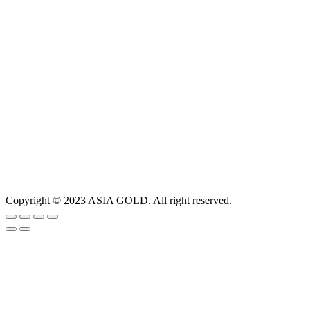
Copyright © 2023 ASIA GOLD. All right reserved.