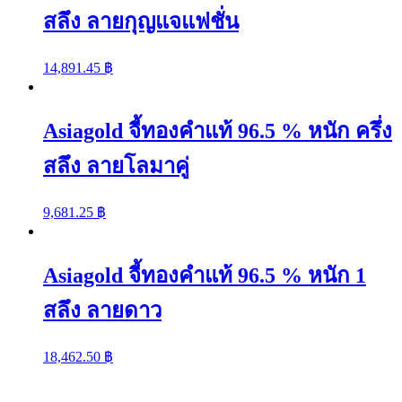
สลึง ลายกุญแจแฟชั่น
14,891.45
฿
Asiagold จี้ทองคำแท้ 96.5 % หนัก ครึ่ง
สลึง ลายโลมาคู่
9,681.25
฿
Asiagold จี้ทองคำแท้ 96.5 % หนัก 1
สลึง ลายดาว
18,462.50
฿