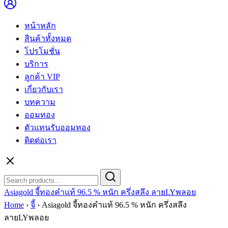
หน้าหลัก
สินค้าทั้งหมด
โปรโมชั่น
บริการ
ลูกค้า VIP
เกี่ยวกับเรา
บทความ
ออมทอง
ตัวแทนรับออมทอง
ติดต่อเรา
Search
Search
for:
Asiagold จี้ทองคำแท้ 96.5 % หนัก ครึ่งสลึง ลายLYพลอย
Home
›
จี้
›
Asiagold จี้ทองคำแท้ 96.5 % หนัก ครึ่งสลึง
ลายLYพลอย