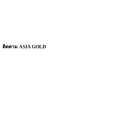
ติดตาม ASIA GOLD