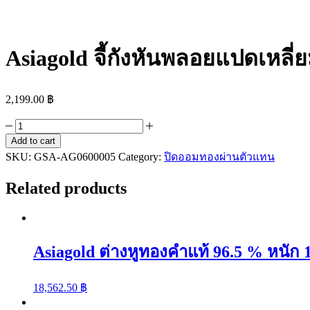
Asiagold จี้กังหันพลอยแปดเหลี
2,199.00
฿
Asiagold
จี้
Add to cart
SKU:
กังหัน
GSA-AG0600005
Category:
ปิดออมทองผ่านตัวแทน
พลอย
Related products
แปด
เหลี่ยม
ใหญ่
กรอบ
Asiagold ต่างหูทองคำแท้ 96.5 % หนัก 
ทองคำ
แท้
18,562.50
฿
quantity